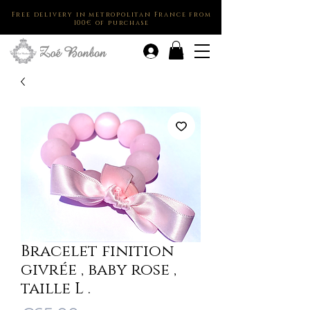
Free delivery in metropolitan France from
100€ of purchase
.
Bracelet finition
givrée , baby rose ,
taille L .