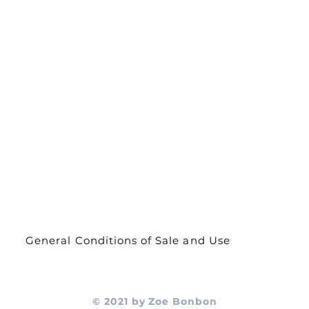
s
About Us
Contact
Delivery and
returns
General Conditions of Sale and Use
© 2021 by Zoe Bonbon