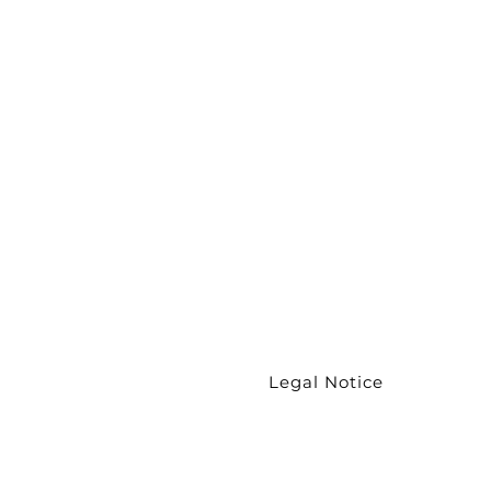
Wristband
Chokers
Necklaces
Couture
collection
Earrings
Legal Notice