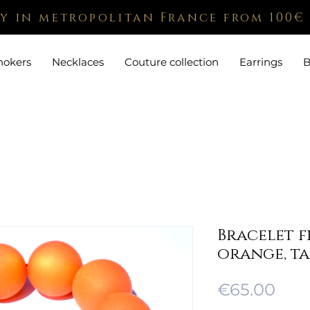
ry in metropolitan France from 100€
hokers
Necklaces
Couture collection
Earrings
B
Bracelet f
orange, ta
Pric
€65.00