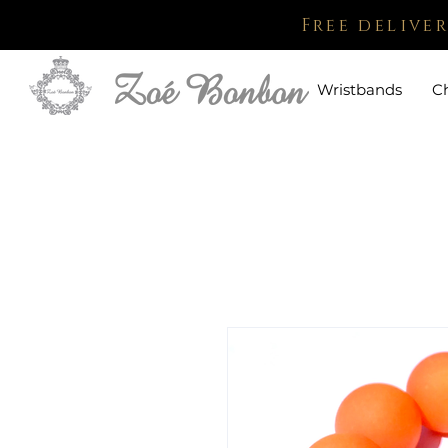
Free delive
Wristbands
C