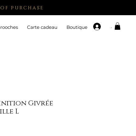
 of purchase
.
rooches
Carte cadeau
Boutique
inition Givrée
ille L
e