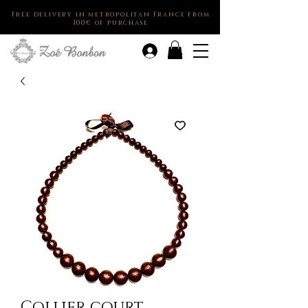
Free delivery in metropolitan France from
100€ of purchase
.
Collier court