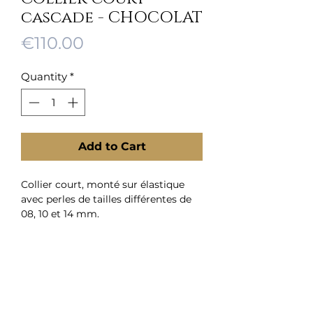
cascade - CHOCOLAT
Price
€110.00
Quantity
*
Add to Cart
Collier court, monté sur élastique
avec perles de tailles différentes de
08, 10 et 14 mm.
Homepage
Brooches
Wristbands
About Us
Chokers
Contact